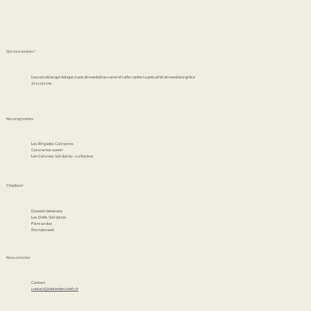
Qui nous sommes ?
L'association qui éduque à une alimentation saine et lutte contre la précarité alimentaire grâce
à la cuisine.
Nos programmes
Les Brigades Culinaires
Cuisine ton avenir
Les Cuisines Solidaires - La Relève
S'impliquer
Devenir bénévole
Les Défis Solidaires
Faire un don
Recrutement
Nous contacter
Contact
contact@tableedeschefs.fr