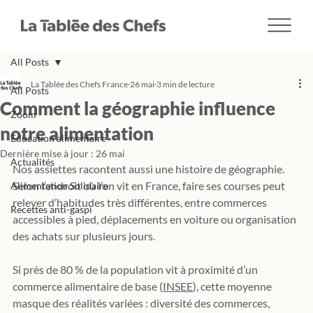
All Posts
La Tablée des Chefs France
26 mai
3 min de lecture
All Posts
Comment la géographie influence
Zoom
notre alimentation
Education alimentaire
Dernière mise à jour :
26 mai
Actualités
Nos assiettes racontent aussi une histoire de géographie. 
Selon l’endroit où l’on vit en France, faire ses courses peut 
Alimentation Solidaire
relever d’habitudes très différentes, entre commerces 
Recettes anti-gaspi
accessibles à pied, déplacements en voiture ou organisation 
des achats sur plusieurs jours.
Si près de 80 % de la population vit à proximité d’un 
commerce alimentaire de base (
INSEE
), cette moyenne 
masque des réalités variées : diversité des commerces, 