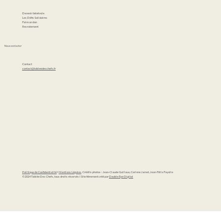
Devenir bénévole
Les Défis Solidaires
Faire un don
Recrutement
Nous contacter
Contact
contact@tableedeschefs.fr
Politique de Confidentialité
I
Mentions Légales
. Crédits photos : Jean-Claude Guilloux, Corinne Jamet, Jean-Félix Fayolle
©2024 Tablée Des Chefs, tous droits réservés I Site fièrement créé par
Double Eye Digital