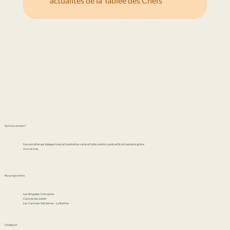
actualités de la Tablée des Chefs
Qui nous sommes ?
L'association qui éduque à une alimentation saine et lutte contre la précarité alimentaire grâce
à la cuisine.
Nos programmes
Les Brigades Culinaires
Cuisine ton avenir
Les Cuisines Solidaires - La Relève
S'impliquer