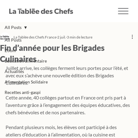
All Posts
La Tablée des Chefs France
2 juil.
3 min de lecture
All Posts
Fin d’année pour les Brigades
Zoom
Culinaires
Education alimentaire
Juillet arrive, les collèges ferment leurs portes pour l’été, et 
Actualités
avec eux s’achève une nouvelle édition des Brigades 
Alimentation Solidaire
Culinaires.
Recettes anti-gaspi
Cette année, 40 collèges partout en France ont pris part à 
l’aventure grâce à l’engagement des équipes éducatives, des 
chefs bénévoles et de nos partenaires.
Pendant plusieurs mois, les élèves ont participé à des 
ateliers d’éducation à l’alimentation, où la cuisine est 