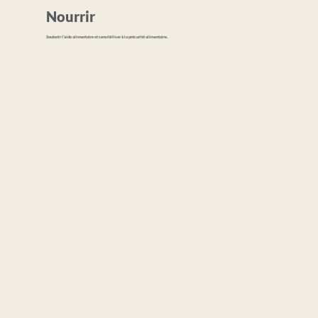
Nourrir
Soutenir l’aide alimentaire et sensibiliser à la précarité alimentaire.