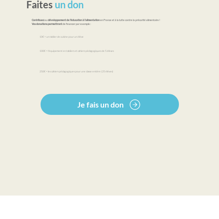
Faites
un don
Contribuez
au
développement de l'éducation à l'alimentation
en France et à la lutte contre la précarité alimentaire !
Vos donations permettront
de financer par exemple :
10€ = un tablier de cuisine pour un élève
100€ = l'équipement en tabliers et cahiers pédagogiques de 5 élèves
250€ = les cahiers pédagogiques pour une classe entière (25 élèves)
Je fais un don