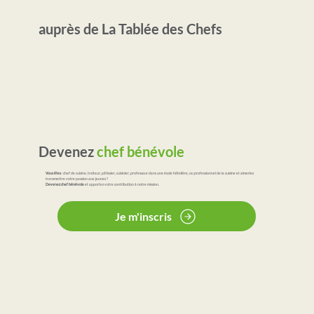
auprès de La Tablée des Chefs
Devenez
chef bénévole
Vous êtes
: chef de cuisine, traiteur, pâtissier, cuisinier, professeur dans une école hôtelière, ou professionnel de la cuisine et aimeriez
transmettre votre passion aux jeunes ?
Devenez chef bénévole
et apportez votre contribution à notre mission.
Je m'inscris