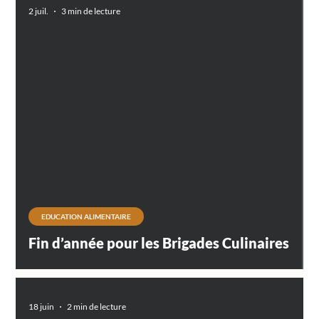
2 juil.
3 min de lecture
oad video
EDUCATION ALIMENTAIRE
Fin d’année pour les Brigades Culinaires
18 juin
2 min de lecture