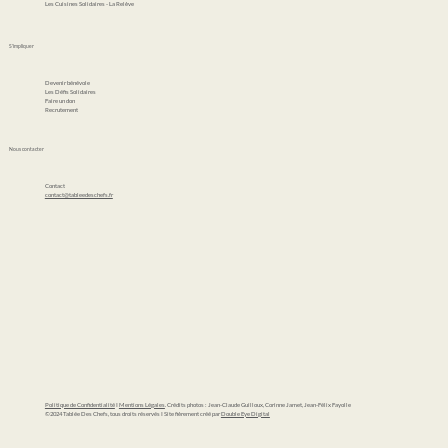
Les Cuisines Solidaires - La Relève
S'impliquer
Devenir bénévole
Les Défis Solidaires
Faire un don
Recrutement
Nous contacter
Contact
contact@tableedeschefs.fr
Politique de Confidentialité
I
Mentions Légales
. Crédits photos : Jean-Claude Guilloux, Corinne Jamet, Jean-Félix Fayolle
©2024 Tablée Des Chefs, tous droits réservés I Site fièrement créé par
Double Eye Digital