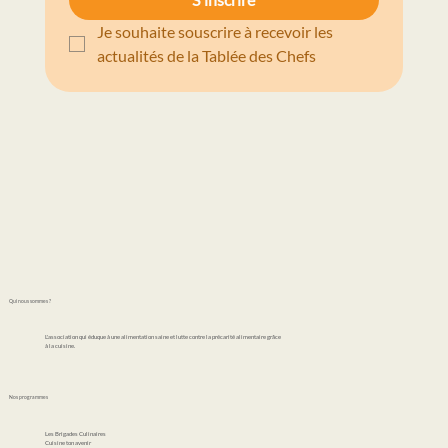
Je souhaite souscrire à recevoir les 
actualités de la Tablée des Chefs
Qui nous sommes ?
L'association qui éduque à une alimentation saine et lutte contre la précarité alimentaire grâce
à la cuisine.
Nos programmes
Les Brigades Culinaires
Cuisine ton avenir