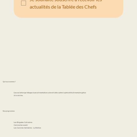
actualités de la Tablée des Chefs
Qui nous sommes ?
L'association qui éduque à une alimentation saine et lutte contre la précarité alimentaire grâce
à la cuisine.
Nos programmes
Les Brigades Culinaires
Cuisine ton avenir
Les Cuisines Solidaires - La Relève