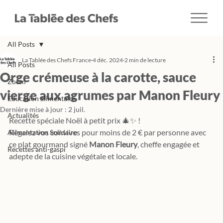
All Posts
La Tablée des Chefs France
4 déc. 2024
2 min de lecture
All Posts
Orge crémeuse à la carotte, sauce
Zoom
vierge aux agrumes par Manon Fleury
Education alimentaire
Dernière mise à jour :
2 juil.
Actualités
Recette spéciale Noël à petit prix 🎄✨ ! 
Régalez vos convives pour moins de 2 € par personne avec 
Alimentation Solidaire
ce plat gourmand signé 
Manon Fleury
, cheffe engagée et 
Recettes anti-gaspi
adepte de la cuisine végétale et locale.