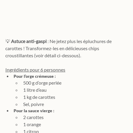
💡 
Astuce anti-gaspi
 : Ne jetez plus les épluchures de 
carottes ! Transformez-les en délicieuses chips 
croustillantes (voir détail ci-dessous).
Ingrédients pour 6 personnes
P
our l’orge crémeuse :
500 g d’orge perlée
1 litre d’eau
1 kg de carottes
Sel, poivre
Pour la sauce vierge :
2 carottes
1 orange
1 citron