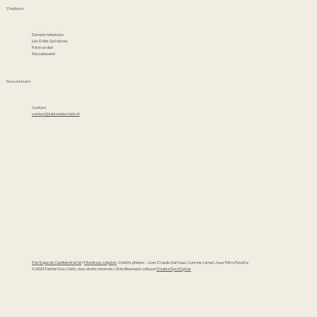
S'impliquer
Devenir bénévole
Les Défis Solidaires
Faire un don
Recrutement
Nous contacter
Contact
contact@tableedeschefs.fr
Politique de Confidentialité
I
Mentions Légales
. Crédits photos : Jean-Claude Guilloux, Corinne Jamet, Jean-Félix Fayolle
©2024 Tablée Des Chefs, tous droits réservés I Site fièrement créé par
Double Eye Digital