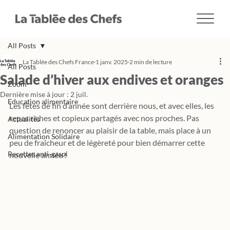
All Posts
La Tablée des Chefs France
1 janv. 2025
2 min de lecture
All Posts
Salade d’hiver aux endives et oranges
Zoom
Dernière mise à jour :
2 juil.
Education alimentaire
Les fêtes de fin d’année sont derrière nous, et avec elles, les 
repas riches et copieux partagés avec nos proches. Pas 
Actualités
question de renoncer au plaisir de la table, mais place à un 
Alimentation Solidaire
peu de fraîcheur et de légèreté pour bien démarrer cette 
Recettes anti-gaspi
nouvelle année !