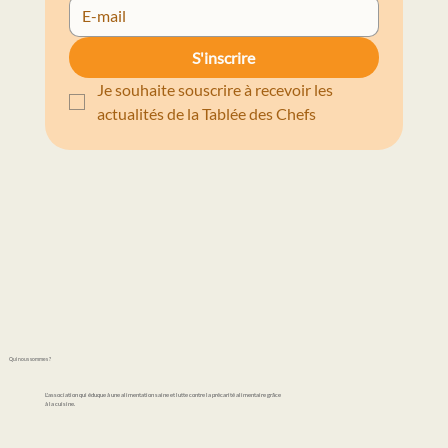
S'inscrire
Je souhaite souscrire à recevoir les 
actualités de la Tablée des Chefs
Qui nous sommes ?
L'association qui éduque à une alimentation saine et lutte contre la précarité alimentaire grâce
à la cuisine.