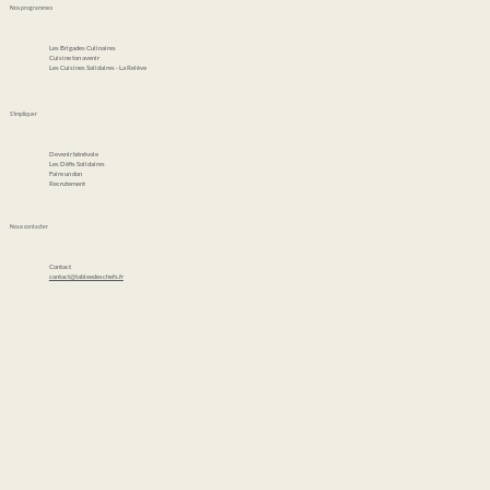
Nos programmes
Les Brigades Culinaires
Cuisine ton avenir
Les Cuisines Solidaires - La Relève
S'impliquer
Devenir bénévole
Les Défis Solidaires
Faire un don
Recrutement
Nous contacter
Contact
contact@tableedeschefs.fr