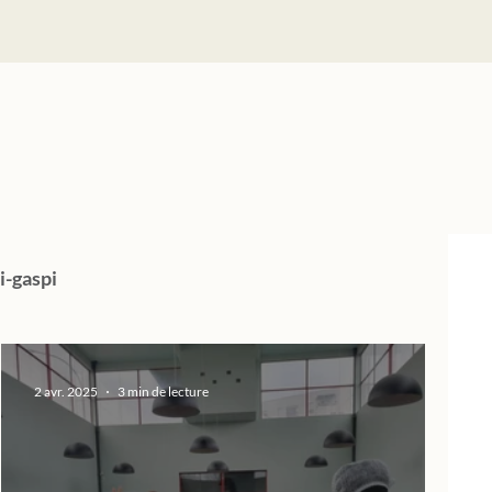
i-gaspi
2 avr. 2025
3 min de lecture