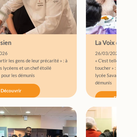
isien
La Voix du Nor
026
26/03/2026
ortir les gens de leur précarité » : à
« C’est tellement bea
s lycéens et un chef étoilé
toucher » : 400 repa
t pour les démunis
lycée Savary-Ferry d’
démunis
Découvrir
Découvrir