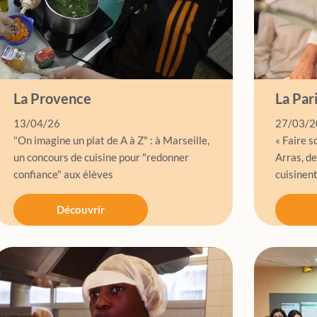
La Provence
La Par
13/04/26
27/03/2
"On imagine un plat de A à Z" : à Marseille,
« Faire s
un concours de cuisine pour "redonner
Arras, de
confiance" aux élèves
cuisinen
Découvrir