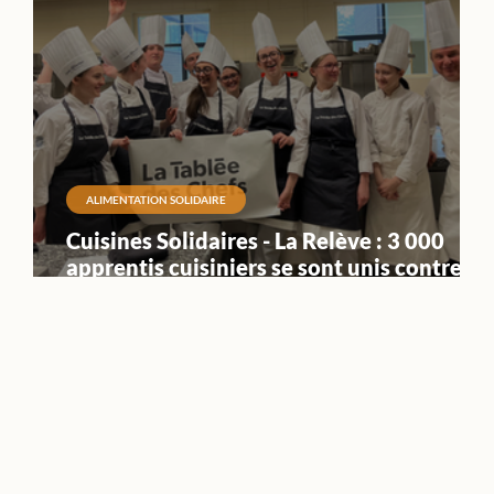
ALIMENTATION SOLIDAIRE
Cuisines Solidaires - La Relève : 3 000
apprentis cuisiniers se sont unis contre la
précarité alimentaire