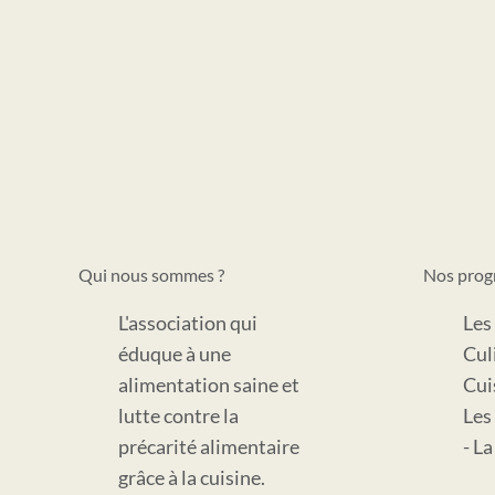
Découvrez la recette
Chou-fleur rô
gagnante de la finale
recette gou
nationale des Brigades
parfumée de
Culinaires
Qui nous sommes ?
Nos pro
L'association qui
Les
éduque à une
Cul
alimentation saine et
Cui
lutte contre la
Les
précarité alimentaire
- L
grâce à la cuisine.