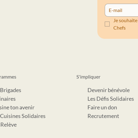
ti aux épices : la
Salade d’hiver aux endives 
Je souhaite 
rmande et
oranges
Chefs
 Yannick Alléno
grammes
S'impliquer
 Brigades
Devenir bénévole
inaires
Les Défis Solidaires
sine ton avenir
Faire un don
 Cuisines Solidaires
Recrutement
a Relève