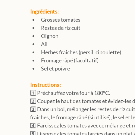
Ingrédients :
Grosses tomates
Restes de riz cuit
Oignon
Ail
Herbes fraîches (persil, ciboulette)
Fromage râpé (facultatif)
Sel et poivre
Instructions :
1️⃣ Préchauffez votre four à 180°C.
2️⃣ Coupez le haut des tomates et évidez-les d
3️⃣ Dans un bol, mélanger les restes de riz cuit
fraîches, le fromage râpé (si utilisé), le sel et
4️⃣ Farcissez les tomates avec ce mélange et r
5️⃣ Disposez les tomates farcies dans un plat a