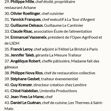
29. 
Philippe Mille
, chef étoilé, propriétaire 
restaurant Arbane
30. 
Olivier Roellinger
, chef cuisinier
31. 
Yannick Franques
, chef exécutif à La Tour d’Argent
32. 
Guillaume Delsaux
, Guillaume Le Cantinier
33. 
Claude Risac
, association École de l’alimentation
34. 
Emmanuel Vasseneix
, président de l’Open AgriFood et 
de LSDH
35. 
Franck Leroy
, chef adjoint à l’Hôtel Le Bristol à Paris
36. 
Jennifer Taieb
, gérante La Mesure Traiteur
37. 
Angélique Robert
, cheffe pâtissière, Madame fait des 
gâteaux 
38. 
Philippe Nova Rios
, chef de restauration collective
39. 
Stéphane Gesbet
, traiteur évenementiel
40. 
Guy Krenzer
, directeur création chez Lenôtre
41. 
Chloé Nabédian
, Umbrella Productions
42. 
Jean-Yves Le Marec
, chef
43. 
Daniel Le Guénan
, chef de cuisine, Les Thermes à Saint-
Malo