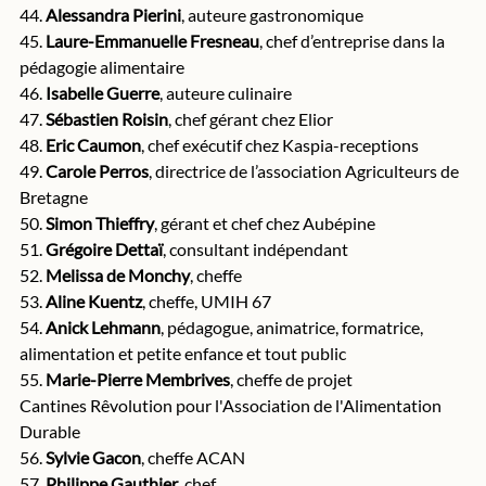
44. 
Alessandra Pierini
, auteure gastronomique
45. 
Laure-Emmanuelle Fresneau
, chef d’entreprise dans la 
pédagogie alimentaire 
46. 
Isabelle Guerre
, auteure culinaire
47. 
Sébastien Roisin
, chef gérant chez Elior
48. 
Eric Caumon
, chef exécutif chez Kaspia-receptions
49. 
Carole Perros
, directrice de l’association Agriculteurs de 
Bretagne
50. 
Simon Thieffry
, gérant et chef chez Aubépine
51. 
Grégoire Dettaï
, consultant indépendant
52. 
Melissa de Monchy
, cheffe
53. 
Aline Kuentz
, cheffe, UMIH 67
54. 
Anick Lehmann
, pédagogue, animatrice, formatrice, 
alimentation et petite enfance et tout public
55. 
Marie-Pierre Membrives
, cheffe de projet 
Cantines Rêvolution pour l'Association de l'Alimentation 
Durable
56. 
Sylvie Gacon
, cheffe ACAN
57. 
Philippe Gauthier
, chef