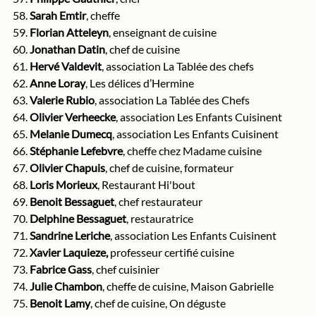
58. 
Sarah Emtir
, cheffe
59. 
Florian Atteleyn
, enseignant de cuisine
60. 
Jonathan Datin
, chef de cuisine
61. 
Hervé Valdevit
, association La Tablée des chefs
62. 
Anne Loray
, Les délices d’Hermine
63. 
Valerie Rubio
, association La Tablée des Chefs 
64. 
Olivier Verheecke
, association Les Enfants Cuisinent
65. 
Melanie Dumecq
, association Les Enfants Cuisinent
66. 
Stéphanie Lefebvre
, cheffe chez Madame cuisine
67. 
Olivier Chapuis
, chef de cuisine, formateur
68. 
Loris Morieux
, Restaurant Hi'bout
69. 
Benoit Bessaguet
, chef restaurateur
70. 
Delphine Bessaguet
, restauratrice
71. 
Sandrine Leriche
, association Les Enfants Cuisinent
72. 
Xavier Laquieze,
 professeur certifié cuisine
73. 
Fabrice Gass
, chef cuisinier
74. 
Julie Chambon
, cheffe de cuisine, Maison Gabrielle
75. 
Benoit Lamy
, chef de cuisine, On déguste