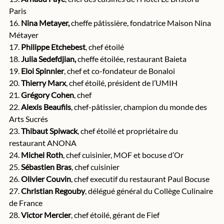
Paris
16. 
Nina Metayer,
 cheffe pâtissière, fondatrice Maison Nina 
Métayer 
17. 
Philippe Etchebest
, chef étoilé
18. 
Julia Sedefdjian,
 cheffe étoilée, restaurant Baieta
19. 
Eloi Spinnler
, chef et co-fondateur de Bonaloi
20. 
Thierry Marx
, chef étoilé, président de l’UMIH
21. 
Grégory Cohen
, chef
22. 
Alexis Beaufils
, chef-pâtissier, champion du monde des 
Arts Sucrés
23. 
Thibaut Spiwack
, chef étoilé et propriétaire du 
restaurant ANONA
24. 
Michel Roth
, chef cuisinier, MOF et bocuse d’Or
25. 
Sébastien Bras
, chef cuisinier
26. 
Olivier Couvin
, chef executif du restaurant Paul Bocuse
27. 
Christian Regouby
, délégué général du Collège Culinaire 
de France
28. 
Victor Mercier
, chef étoilé, gérant de Fief