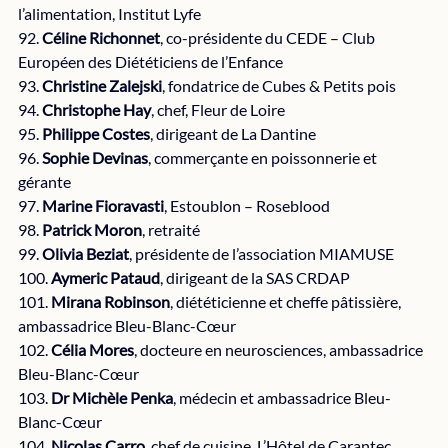
l’alimentation, Institut Lyfe
92. 
Céline Richonnet
, co-présidente du CEDE – Club 
Européen des Diététiciens de l’Enfance
93. 
Christine Zalejski
, fondatrice de Cubes & Petits pois
94. 
Christophe Hay
, chef, Fleur de Loire
95. 
Philippe Costes
, dirigeant de La Dantine
96. 
Sophie Devinas
, commerçante en poissonnerie et 
gérante
97. 
Marine Fioravasti
, Estoublon – Roseblood
98. 
Patrick Moron
, retraité
99. 
Olivia Beziat
, présidente de l’association MIAMUSE
100. 
Aymeric Pataud
, dirigeant de la SAS CRDAP
101. 
Mirana Robinson
, diététicienne et cheffe pâtissière, 
ambassadrice Bleu-Blanc-Cœur
102. 
Célia Mores
, docteure en neurosciences, ambassadrice 
Bleu-Blanc-Cœur
103. 
Dr Michèle Penka
, médecin et ambassadrice Bleu-
Blanc-Cœur
104. 
Nicolas Carro
, chef de cuisine, L’Hôtel de Carantec