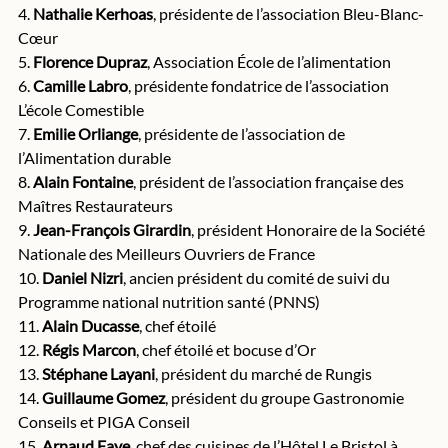
4. 
Nathalie Kerhoas
, présidente de l’association Bleu-Blanc-
Cœur
5. 
Florence Dupraz
, Association École de l’alimentation
6. 
Camille Labro
, présidente fondatrice de l’association 
L’école Comestible
7. 
Emilie Orliange
, présidente de l’association de 
l’Alimentation durable
8. 
Alain Fontaine
, président de l’association française des 
Maîtres Restaurateurs
9. 
Jean-François Girardin
, président Honoraire de la Société 
Nationale des Meilleurs Ouvriers de France
10. 
Daniel Nizri
, ancien président du comité de suivi du 
Programme national nutrition santé (PNNS)
11. 
Alain Ducasse
, chef étoilé
12. 
Régis Marcon
, chef étoilé et bocuse d’Or
13. 
Stéphane Layani
, président du marché de Rungis
14. 
Guillaume Gomez
,
président du groupe Gastronomie 
Conseils et PIGA Conseil
15. 
Arnaud Faye
, chef des cuisines de l’Hôtel Le Bristol à 