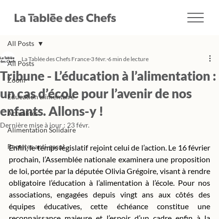
All Posts
La Tablée des Chefs France
3 févr.
6 min de lecture
All Posts
Tribune - L’éducation à l’alimentation :
Zoom
un cas d’école pour l’avenir de nos
Education alimentaire
enfants. Allons-y !
Actualités
Dernière mise à jour :
23 févr.
Alimentation Solidaire
Recettes anti-gaspi
Enfin, le temps législatif rejoint celui de l’action. Le 16 février 
prochain, l’Assemblée nationale examinera une proposition 
de loi, portée par la députée Olivia Grégoire, visant à rendre 
obligatoire l’éducation à l’alimentation à l’école. Pour nos 
associations, engagées depuis vingt ans aux côtés des 
équipes éducatives, cette échéance constitue une 
reconnaissance majeure et l’espoir d’un cadre enfin à la 