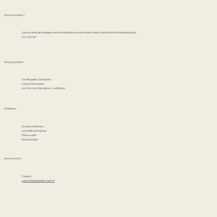
Qui nous sommes ?
L'association qui éduque à une alimentation saine et lutte contre la précarité alimentaire grâce
à la cuisine.
Nos programmes
Les Brigades Culinaires
Cuisine ton avenir
Les Cuisines Solidaires - La Relève
S'impliquer
Devenir bénévole
Les Défis Solidaires
Faire un don
Recrutement
Nous contacter
Contact
contact@tableedeschefs.fr