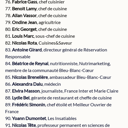
76. 
Fabrice Gass
, chef cuisinier
77. 
Benoit Lamy
,
chef de cuisine
78. 
Allan Vassor
, chef de cuisine
79. 
Ondine Jean
, agricultrice
80. 
Eric Georget
, chef de cuisine
81. 
Louis Marc
, sous-chef de cuisine
82. 
Nicolas Rota
, Cuisines&Saveur
83. 
Antoine Girard
, directeur général de Réservation 
Responsable
84. 
Béatrice de Reynal
, nutritionniste, Nutrimarketing, 
membre de la communauté Bleu-Blanc-Cœur
85. 
Nicolas Brenelière
, ambassadeur Bleu-Blanc-Cœur
86. 
Alexandra Dalu
, médecin
87.
 Elvira Masson
, journaliste, France Inter et Marie Claire
88. 
Lydie Bel
, gérante de restaurant et cheffe de cuisine
89. 
Frédéric Simonin
, chef étoilé et Meilleur Ouvrier de 
France
90. 
Yoann Dumontet
, Les Insatiables
91. 
Nicolas Tête
, professeur permanent en sciences de 